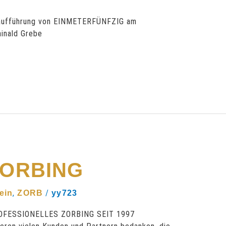
Uraufführung von EINMETERFÜNFZIG am
inald Grebe
 ZORBING
,
/
ein
ZORB
yy723
FESSIONELLES ZORBING SEIT 1997