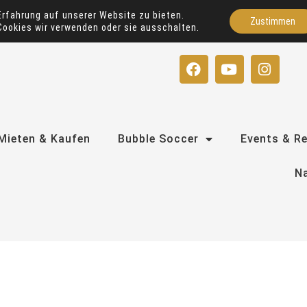
Erfahrung auf unserer Website zu bieten.
Zustimmen
Cookies wir verwenden oder sie ausschalten.
F
Y
I
a
o
n
c
u
s
e
t
t
b
u
a
o
b
g
Mieten & Kaufen
Bubble Soccer
Events & R
o
e
r
k
a
Na
m