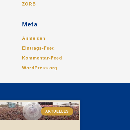
ZORB
Meta
Anmelden
Eintrags-Feed
Kommentar-Feed
WordPress.org
AKTUELLES