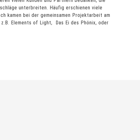
seren vielen Kunden und Partnern bedanken, die
chläge unterbreiten. Häufig erschienen viele
och kamen bei der gemeinsamen Projektarbeit am
z.B. Elements of Light, Das Ei des Phönix, oder