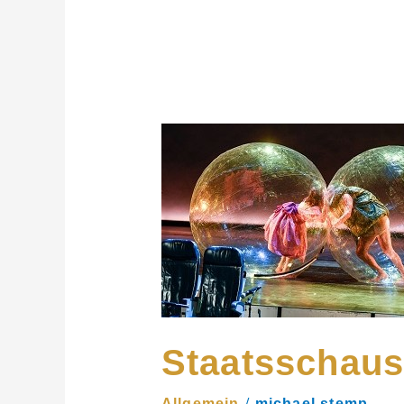
Staatsschauspiel
Dresden
Staatsschaus
/
Allgemein
michael stemp