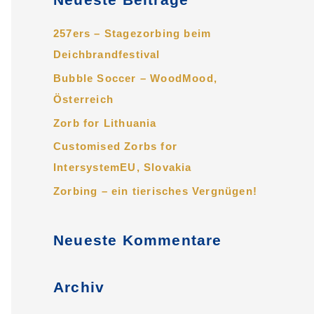
h
e
257ers – Stagezorbing beim
n
Deichbrandfestival
n
Bubble Soccer – WoodMood,
a
Österreich
c
Zorb for Lithuania
h
Customised Zorbs for
:
IntersystemEU, Slovakia
Zorbing – ein tierisches Vergnügen!
Neueste Kommentare
Archiv