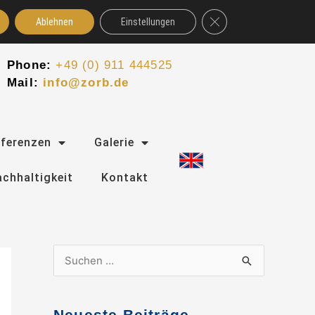
GDPR Cookie-Banner schl
Ablehnen
Einstellungen
Phone:
+49 (0) 911 444525
Mail:
info@zorb.de
eferenzen
Galerie
chhaltigkeit
Kontakt
S
u
c
Neueste Beiträge