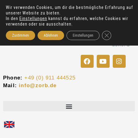
Zum
Wir verwenden Cookies, um dir die bestmögliche Erfahrung auf
Inhalt
unserer Website zu bieten.
springen
In den
Einstellungen
kannst du erfahren, welche Cookies wir
verwenden oder sie ausschalten.
GDPR Cookie-Bann
Zustimmen
Ablehnen
Einstellungen
F
Y
I
a
o
n
c
u
s
e
t
t
Phone:
+49 (0) 911 444525
b
u
a
Mail:
info@zorb.de
o
b
g
o
e
r
k
a
m