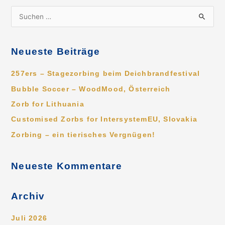
S
u
c
Neueste Beiträge
h
e
257ers – Stagezorbing beim Deichbrandfestival
n
Bubble Soccer – WoodMood, Österreich
n
Zorb for Lithuania
a
Customised Zorbs for IntersystemEU, Slovakia
c
Zorbing – ein tierisches Vergnügen!
h
:
Neueste Kommentare
Archiv
Juli 2026