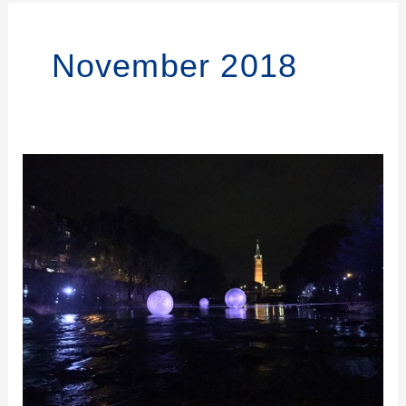
November 2018
Vernissage
„Influenza-
M“
–
Hochschule
für
Mode
und
Design