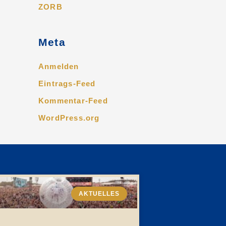
ZORB
Meta
Anmelden
Eintrags-Feed
Kommentar-Feed
WordPress.org
AKTUELLES