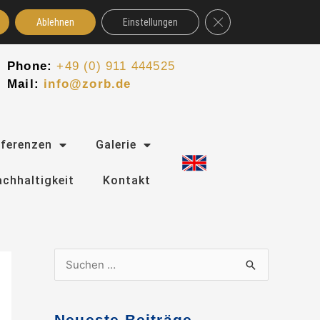
GDPR Cookie-Banner schl
Ablehnen
Einstellungen
Phone:
+49 (0) 911 444525
Mail:
info@zorb.de
eferenzen
Galerie
chhaltigkeit
Kontakt
S
u
c
Neueste Beiträge