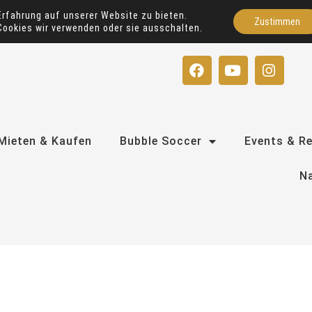
Erfahrung auf unserer Website zu bieten.
Zustimmen
Cookies wir verwenden oder sie ausschalten.
F
Y
I
a
o
n
c
u
s
e
t
t
b
u
a
o
b
g
Mieten & Kaufen
Bubble Soccer
Events & R
o
e
r
k
a
Na
m