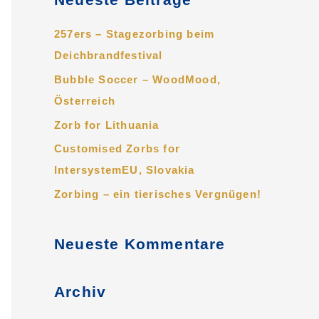
h
e
257ers – Stagezorbing beim
n
Deichbrandfestival
n
Bubble Soccer – WoodMood,
a
Österreich
c
Zorb for Lithuania
h
Customised Zorbs for
:
IntersystemEU, Slovakia
Zorbing – ein tierisches Vergnügen!
Neueste Kommentare
Archiv