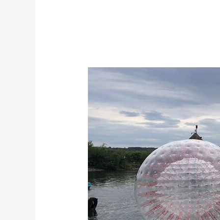
Schutz
vor
Wallerangriffen:
Aqua
Zorbing