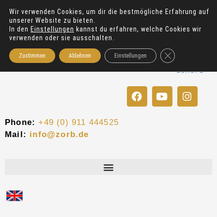
Zum
Wir verwenden Cookies, um dir die bestmögliche Erfahrung auf
Inhalt
unserer Website zu bieten.
springen
In den
Einstellungen
kannst du erfahren, welche Cookies wir
verwenden oder sie ausschalten.
GDPR Cookie-Bann
Zustimmen
Ablehnen
Einstellungen
F
Y
I
a
o
n
c
u
s
e
t
t
Phone:
+49 (0) 911 444525
b
u
a
Mail:
info@zorb.de
o
b
g
o
e
r
k
a
m