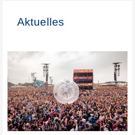
Aktuelles
257ers
–
Stagezorbing
beim
Deichbrandfestival