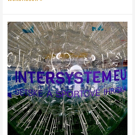
Customised
Zorbs
for
IntersystemEU,
Slovakia