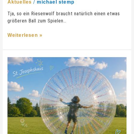
/
Aktuelles
michael stemp
Tja, so ein Riesenwolf braucht natürlich einen etwas
größeren Ball zum Spielen…
Weiterlesen »
Ein
neuer
Zorb
für
das
St.
Josephshaus