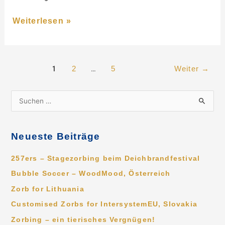
Weiterlesen »
1
…
2
5
Weiter
→
S
u
c
Neueste Beiträge
h
e
257ers – Stagezorbing beim Deichbrandfestival
n
Bubble Soccer – WoodMood, Österreich
n
Zorb for Lithuania
a
Customised Zorbs for IntersystemEU, Slovakia
c
Zorbing – ein tierisches Vergnügen!