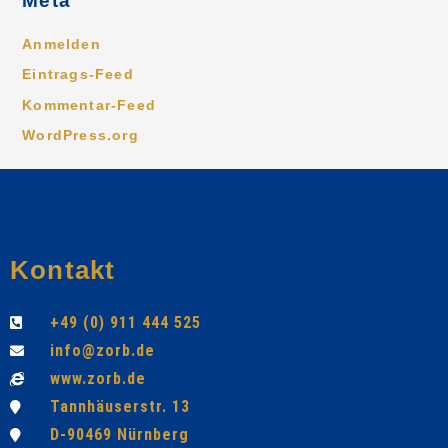
Meta
Anmelden
Eintrags-Feed
Kommentar-Feed
WordPress.org
Kontakt
+49 (0) 911 444 525
info@zorb.de
www.zorb.de
Tannhäuserstr. 13
D-90469 Nürnberg