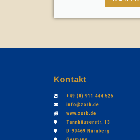
Kontakt
+49 (0) 911 444 525
info@zorb.de
www.zorb.de
Tannhäuserstr. 13
D-90469 Nürnberg
Germany