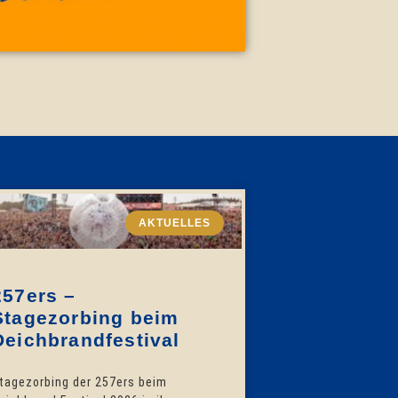
AKTUELLES
257ers –
Stagezorbing beim
Deichbrandfestival
tagezorbing der 257ers beim