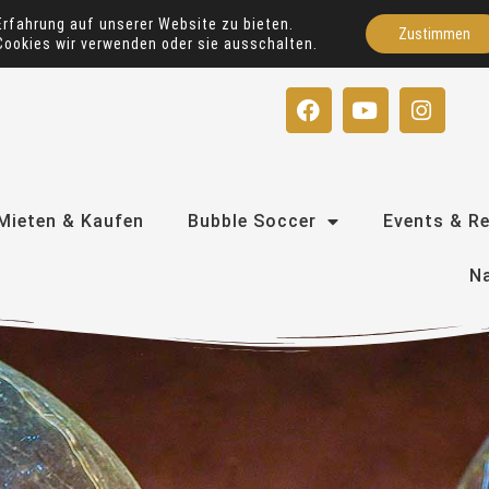
Erfahrung auf unserer Website zu bieten.
Zustimmen
Cookies wir verwenden oder sie ausschalten.
F
Y
I
a
o
n
c
u
s
e
t
t
b
u
a
o
b
g
Mieten & Kaufen
Bubble Soccer
Events & R
o
e
r
k
a
Na
m