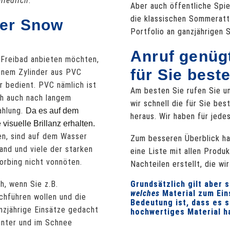
hiedlich
.
Aber auch öffentliche Spie
die klassischen Sommeratt
der Snow
Portfolio an ganzjährigen
Anruf genügt
 Freibad anbieten möchten,
für Sie best
einem Zylinder aus PVC
r bedient. PVC nämlich ist
Am besten Sie rufen Sie u
ch auch nach langem
wir schnell die für Sie be
ahlung.
Da es auf dem
heraus. Wir haben für jede
 visuelle Brillanz erhalten.
ken, sind auf dem Wasser
Zum besseren Überblick ha
Land und viele der starken
eine Liste mit allen Produ
orbing nicht vonnöten.
Nachteilen erstellt, die w
h, wenn Sie z.B.
Grundsätzlich gilt aber 
welches
Material zum Ein
chführen wollen und die
Bedeutung ist, dass es 
anzjährige Einsätze gedacht
hochwertiges Material h
inter und im Schnee