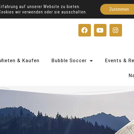
Erfahrung auf unserer Website zu bieten.
Zustimmen
Cookies wir verwenden oder sie ausschalten.
F
Y
I
a
o
n
c
u
s
e
t
t
b
u
a
o
b
g
Mieten & Kaufen
Bubble Soccer
Events & R
o
e
r
k
a
Na
m