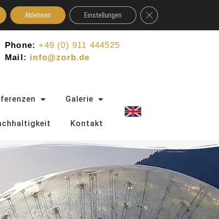
GDPR Cookie-Banner schl
Ablehnen
Einstellungen
Phone:
+49 (0) 911 444525
Mail:
info@zorb.de
eferenzen
Galerie
chhaltigkeit
Kontakt