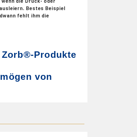
 wenn die Druck- oder
usleiern. Bestes Beispiel
dwann fehlt ihm die
l Zorb®-Produkte
rmögen von