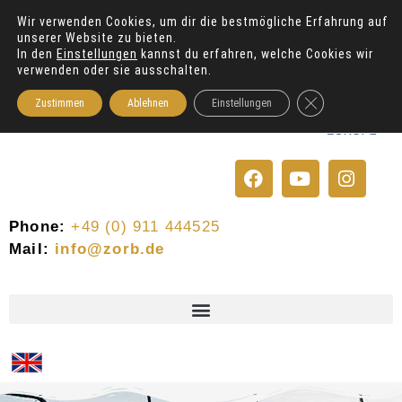
Wir verwenden Cookies, um dir die bestmögliche Erfahrung auf
unserer Website zu bieten.
In den
Einstellungen
kannst du erfahren, welche Cookies wir
verwenden oder sie ausschalten.
GDPR Cookie-Bann
Zustimmen
Ablehnen
Einstellungen
F
Y
I
a
o
n
c
u
s
e
t
t
Phone:
+49 (0) 911 444525
b
u
a
Mail:
info@zorb.de
o
b
g
o
e
r
k
a
m