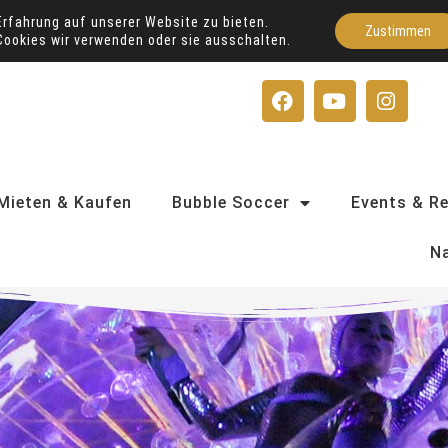
Erfahrung auf unserer Website zu bieten.
Zustimmen
Cookies wir verwenden oder sie ausschalten.
F
Y
I
a
o
n
c
u
s
e
t
t
b
u
a
o
b
g
Mieten & Kaufen
Bubble Soccer
Events & R
o
e
r
k
a
Na
m