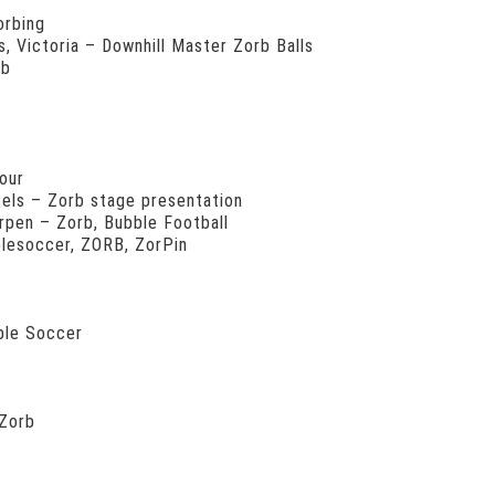
orbing
 Victoria – Downhill Master Zorb Balls
rb
Tour
sels – Zorb stage presentation
rpen – Zorb, Bubble Football
lesoccer, ZORB, ZorPin
ble Soccer
 Zorb