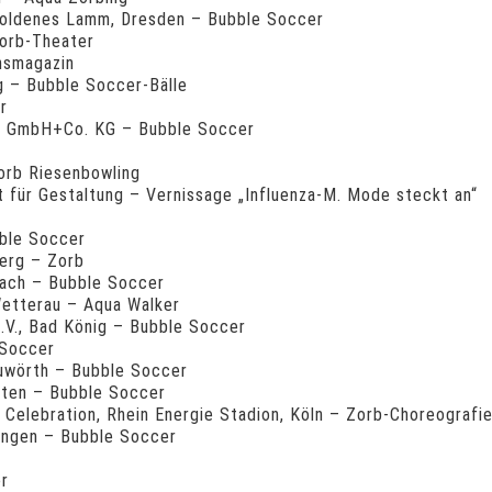
Goldenes Lamm, Dresden – Bubble Soccer
Zorb-Theater
nsmagazin
g – Bubble Soccer-Bälle
r
ik GmbH+Co. KG – Bubble Soccer
orb Riesenbowling
 für Gestaltung – Vernissage „Influenza-M. Mode steckt an“
bble Soccer
erg – Zorb
ach – Bubble Soccer
Wetterau – Aqua Walker
V., Bad König – Bubble Soccer
 Soccer
uwörth – Bubble Soccer
pten – Bubble Soccer
 Celebration, Rhein Energie Stadion, Köln – Zorb-Choreografi
ingen – Bubble Soccer
r