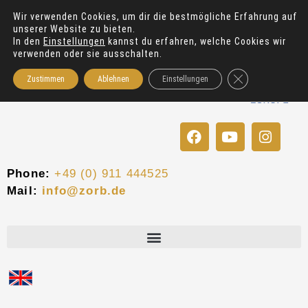
Zum
Wir verwenden Cookies, um dir die bestmögliche Erfahrung auf
Inhalt
unserer Website zu bieten.
springen
In den
Einstellungen
kannst du erfahren, welche Cookies wir
verwenden oder sie ausschalten.
GDPR Cookie-Bann
Zustimmen
Ablehnen
Einstellungen
F
Y
I
a
o
n
c
u
s
e
t
t
Phone:
+49 (0) 911 444525
b
u
a
Mail:
info@zorb.de
o
b
g
o
e
r
k
a
m