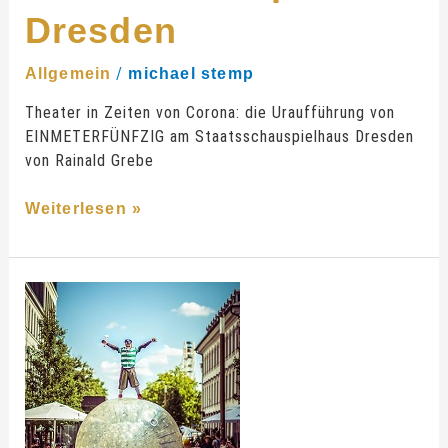
Dresden
/
Allgemein
michael stemp
Theater in Zeiten von Corona: die Uraufführung von
EINMETERFÜNFZIG am Staatsschauspielhaus Dresden
von Rainald Grebe
Weiterlesen »
Die
Corona
Cops
–
eine
Zorb
Show
von
Marc