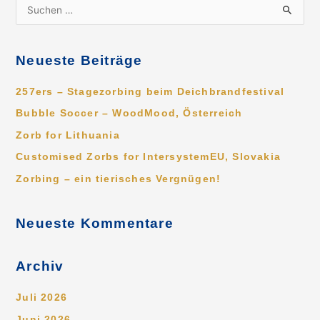
S
u
c
Neueste Beiträge
h
e
257ers – Stagezorbing beim Deichbrandfestival
n
Bubble Soccer – WoodMood, Österreich
n
Zorb for Lithuania
a
Customised Zorbs for IntersystemEU, Slovakia
c
Zorbing – ein tierisches Vergnügen!
h
:
Neueste Kommentare
Archiv
Juli 2026
Juni 2026