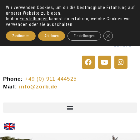
Wir verwenden Cookies, um dir die bestmögliche Erfahrung auf
unserer Website zu bieten.
In den
Einstellungen
kannst du erfahren, welche Cookies wir
verwenden oder sie ausschalten.
GDPR Cookie-Bann
Zustimmen
Ablehnen
Einstellungen
F
Y
I
a
o
n
c
u
s
e
t
t
Phone:
+49 (0) 911 444525
b
u
a
Mail:
info@zorb.de
o
b
g
o
e
r
k
a
m