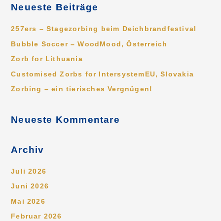
c
Neueste Beiträge
h
e
257ers – Stagezorbing beim Deichbrandfestival
n
Bubble Soccer – WoodMood, Österreich
n
Zorb for Lithuania
a
Customised Zorbs for IntersystemEU, Slovakia
c
Zorbing – ein tierisches Vergnügen!
h
:
Neueste Kommentare
Archiv
Juli 2026
Juni 2026
Mai 2026
Februar 2026