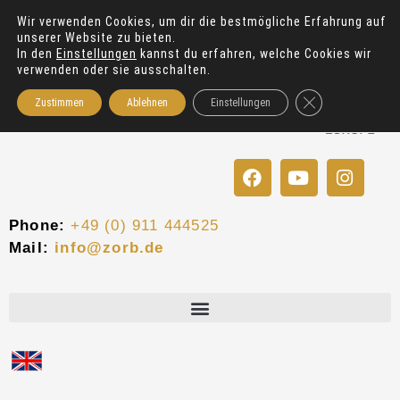
Zum
Wir verwenden Cookies, um dir die bestmögliche Erfahrung auf
Inhalt
unserer Website zu bieten.
springen
In den
Einstellungen
kannst du erfahren, welche Cookies wir
verwenden oder sie ausschalten.
GDPR Cookie-Bann
Zustimmen
Ablehnen
Einstellungen
F
Y
I
a
o
n
c
u
s
e
t
t
Phone:
+49 (0) 911 444525
b
u
a
Mail:
info@zorb.de
o
b
g
o
e
r
k
a
m