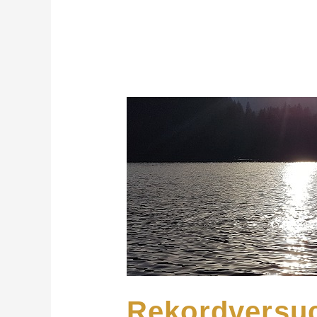
Rekordversuch
auf
der
Altmühl
Rekordversuc