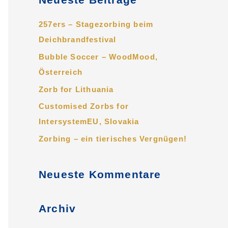
h
e
257ers – Stagezorbing beim
n
Deichbrandfestival
n
Bubble Soccer – WoodMood,
a
Österreich
c
Zorb for Lithuania
h
Customised Zorbs for
:
IntersystemEU, Slovakia
Zorbing – ein tierisches Vergnügen!
Neueste Kommentare
Archiv