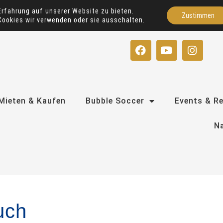
Erfahrung auf unserer Website zu bieten.
Zustimmen
Cookies wir verwenden oder sie ausschalten.
F
Y
I
a
o
n
c
u
s
e
t
t
b
u
a
o
b
g
Mieten & Kaufen
Bubble Soccer
Events & R
o
e
r
k
a
Na
m
uch