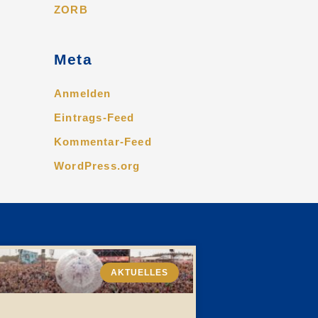
ZORB
Meta
Anmelden
Eintrags-Feed
Kommentar-Feed
WordPress.org
AKTUELLES