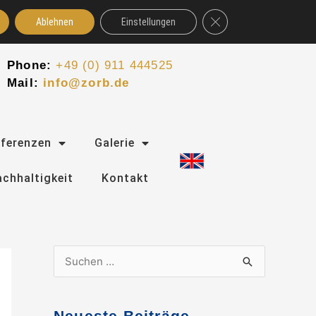
GDPR Cookie-Banner schl
Ablehnen
Einstellungen
Phone:
+49 (0) 911 444525
Mail:
info@zorb.de
eferenzen
Galerie
chhaltigkeit
Kontakt
S
u
c
Neueste Beiträge