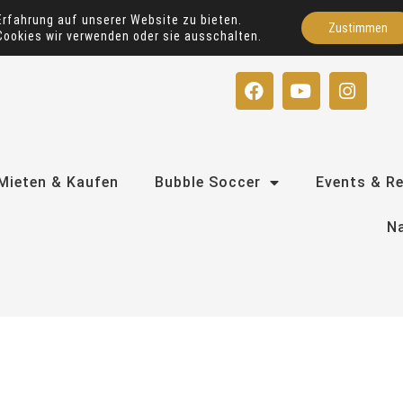
Erfahrung auf unserer Website zu bieten.
Zustimmen
Cookies wir verwenden oder sie ausschalten.
F
Y
I
a
o
n
c
u
s
e
t
t
b
u
a
o
b
g
Mieten & Kaufen
Bubble Soccer
Events & R
o
e
r
k
a
Na
m