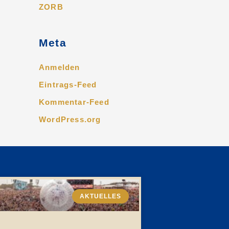
ZORB
Meta
Anmelden
Eintrags-Feed
Kommentar-Feed
WordPress.org
AKTUELLES