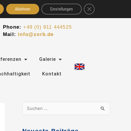
GDPR Cookie-Banner schl
Ablehnen
Einstellungen
Phone:
+49 (0) 911 444525
Mail:
info@zorb.de
eferenzen
Galerie
chhaltigkeit
Kontakt
S
u
c
Neueste Beiträge