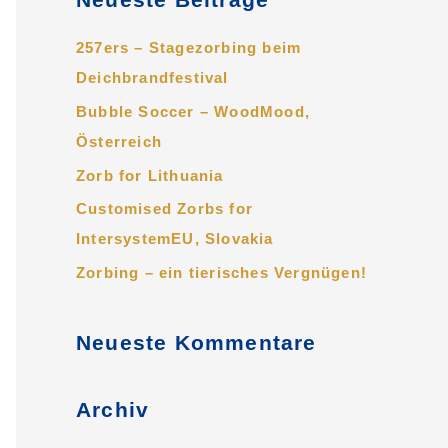
h
e
257ers – Stagezorbing beim
n
Deichbrandfestival
n
Bubble Soccer – WoodMood,
a
Österreich
c
Zorb for Lithuania
h
Customised Zorbs for
:
IntersystemEU, Slovakia
Zorbing – ein tierisches Vergnügen!
Neueste Kommentare
Archiv