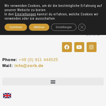
Zum
Wir verwenden Cookies, um dir die bestmögliche Erfahrung auf
Inhalt
unserer Website zu bieten.
springen
In den
Einstellungen
kannst du erfahren, welche Cookies wir
verwenden oder sie ausschalten.
GDPR Cookie-Bann
Zustimmen
Ablehnen
Einstellungen
F
Y
I
a
o
n
c
u
s
e
t
t
Phone:
+49 (0) 911 444525
b
u
a
Mail:
info@zorb.de
o
b
g
o
e
r
k
a
m