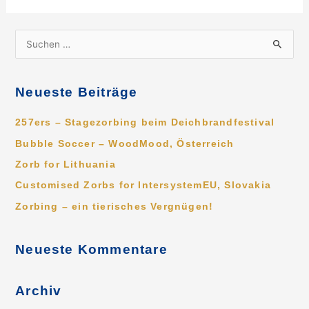
S
u
c
Neueste Beiträge
h
e
257ers – Stagezorbing beim Deichbrandfestival
n
Bubble Soccer – WoodMood, Österreich
n
Zorb for Lithuania
a
Customised Zorbs for IntersystemEU, Slovakia
c
Zorbing – ein tierisches Vergnügen!
h
:
Neueste Kommentare
Archiv