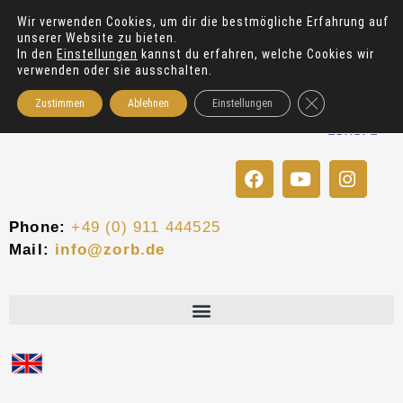
Zum
Wir verwenden Cookies, um dir die bestmögliche Erfahrung auf
Inhalt
unserer Website zu bieten.
springen
In den
Einstellungen
kannst du erfahren, welche Cookies wir
verwenden oder sie ausschalten.
GDPR Cookie-Bann
Zustimmen
Ablehnen
Einstellungen
F
Y
I
a
o
n
c
u
s
e
t
t
Phone:
+49 (0) 911 444525
b
u
a
Mail:
info@zorb.de
o
b
g
o
e
r
k
a
m