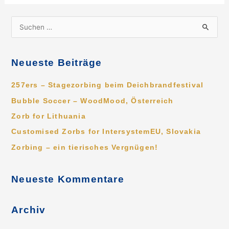
S
u
c
Neueste Beiträge
h
e
257ers – Stagezorbing beim Deichbrandfestival
n
Bubble Soccer – WoodMood, Österreich
n
Zorb for Lithuania
a
Customised Zorbs for IntersystemEU, Slovakia
c
Zorbing – ein tierisches Vergnügen!
h
:
Neueste Kommentare
Archiv