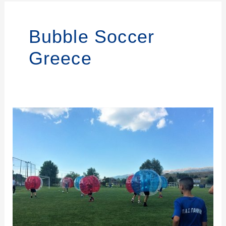
Bubble Soccer
Greece
Bubble
Soccer
in
Greece
–
Megaball
Ioannina