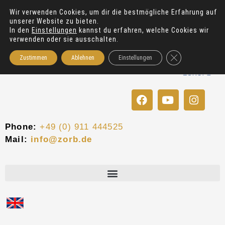
Zum
Wir verwenden Cookies, um dir die bestmögliche Erfahrung auf
Inhalt
unserer Website zu bieten.
springen
In den
Einstellungen
kannst du erfahren, welche Cookies wir
verwenden oder sie ausschalten.
GDPR Cookie-Bann
Zustimmen
Ablehnen
Einstellungen
F
Y
I
a
o
n
c
u
s
e
t
t
Phone:
+49 (0) 911 444525
b
u
a
Mail:
info@zorb.de
o
b
g
o
e
r
k
a
m