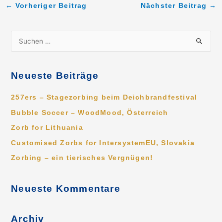
←
Vorheriger Beitrag
Nächster Beitrag
→
S
u
c
Neueste Beiträge
h
e
257ers – Stagezorbing beim Deichbrandfestival
n
Bubble Soccer – WoodMood, Österreich
n
Zorb for Lithuania
a
Customised Zorbs for IntersystemEU, Slovakia
c
Zorbing – ein tierisches Vergnügen!
h
:
Neueste Kommentare
Archiv