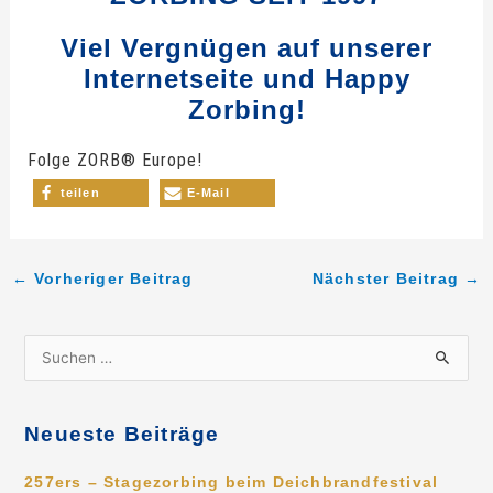
Viel Vergnügen auf unserer
Internetseite und Happy
Zorbing!
Folge ZORB® Europe!
teilen
E-Mail
←
Vorheriger Beitrag
Nächster Beitrag
→
S
u
c
Neueste Beiträge
h
e
257ers – Stagezorbing beim Deichbrandfestival