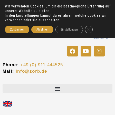
Zum
Wir verwenden Cookies, um dir die bestmögliche Erfahrung auf
Inhalt
unserer Website zu bieten.
springen
In den
Einstellungen
kannst du erfahren, welche Cookies wir
verwenden oder sie ausschalten.
GDPR Cookie-Bann
Zustimmen
Ablehnen
Einstellungen
F
Y
I
a
o
n
c
u
s
e
t
t
Phone:
+49 (0) 911 444525
b
u
a
Mail:
info@zorb.de
o
b
g
o
e
r
k
a
m